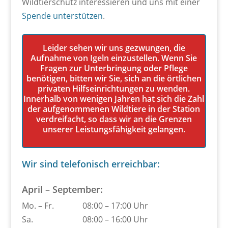
Wildtierschutz interessieren und uns mit einer
Spende unterstützen
.
Leider sehen wir uns gezwungen, die
Aufnahme von Igeln einzustellen. Wenn Sie
Fragen zur Unterbringung oder Pflege
benötigen, bitten wir Sie, sich an die örtlichen
privaten Hilfseinrichtungen zu wenden.
Innerhalb von wenigen Jahren hat sich die Zahl
der aufgenommenen Wildtiere in der Station
verdreifacht, so dass wir an die Grenzen
unserer Leistungsfähigkeit gelangen.
Wir sind telefonisch erreichbar:
April – September:
Mo. – Fr.
08:00 – 17:00 Uhr
Sa.
08:00 – 16:00 Uhr