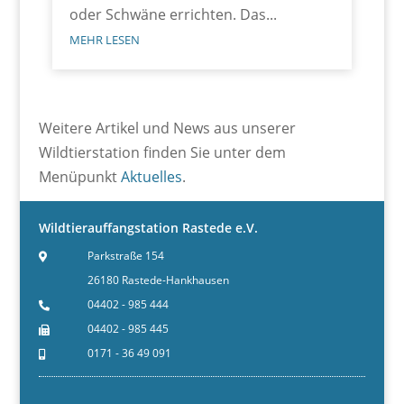
oder Schwäne errichten. Das...
MEHR LESEN
Weitere Artikel und News aus unserer
Wildtierstation finden Sie unter dem
Menüpunkt
Aktuelles
.
Wildtierauffangstation Rastede e.V.
Parkstraße 154
26180 Rastede-Hankhausen
04402 - 985 444
04402 - 985 445
0171 - 36 49 091