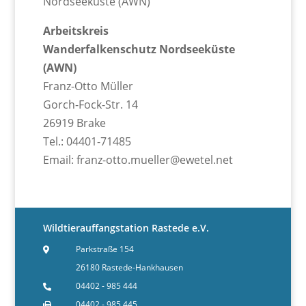
Nordseeküste (AWN)
Arbeitskreis
Wanderfalkenschutz Nordseeküste
(AWN)
Franz-Otto Müller
Gorch-Fock-Str. 14
26919 Brake
Tel.: 04401-71485
Email: franz-otto.mueller@ewetel.net
Wildtierauffangstation Rastede e.V.
Parkstraße 154
26180 Rastede-Hankhausen
04402 - 985 444
04402 - 985 445