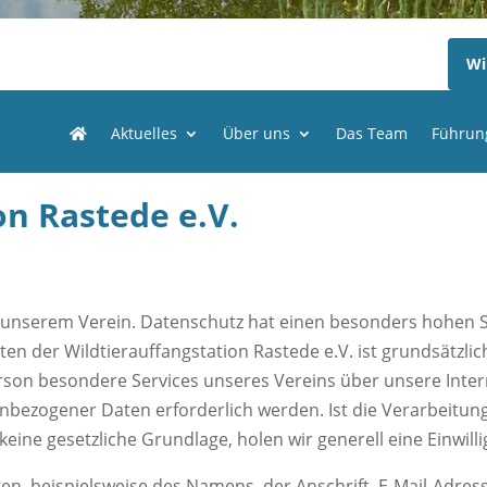
Wi
Aktuelles
Über uns
Das Team
Führun
on Rastede e.V.
n unserem Verein. Datenschutz hat einen besonders hohen St
eiten der Wildtierauffangstation Rastede e.V. ist grundsät
erson besondere Services unseres Vereins über unsere Int
nbezogener Daten erforderlich werden. Ist die Verarbeitu
keine gesetzliche Grundlage, holen wir generell eine Einwill
n, beispielsweise des Namens, der Anschrift, E-Mail-Adre