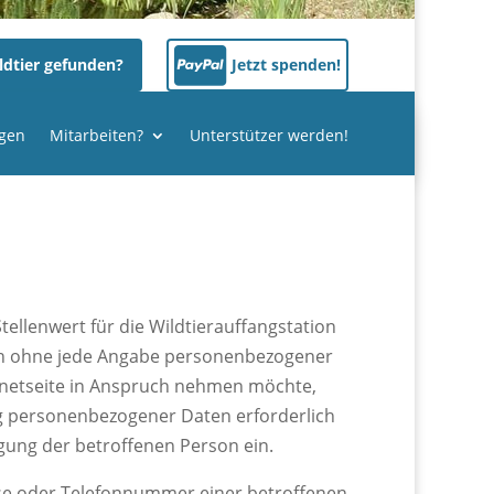
ldtier gefunden?
Jetzt spenden!
gen
Mitarbeiten?
Unterstützer werden!
ellenwert für die Wildtierauffangstation
zlich ohne jede Angabe personenbezogener
ernetseite in Anspruch nehmen möchte,
ng personenbezogener Daten erforderlich
igung der betroffenen Person ein.
sse oder Telefonnummer einer betroffenen